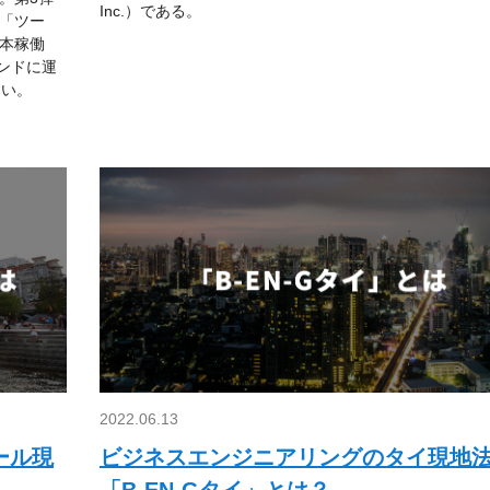
Inc.）である。
「ツー
本稼働
ンドに運
たい。
2022.06.13
ール現
ビジネスエンジニアリングのタイ現地
「B-EN-Gタイ」とは？