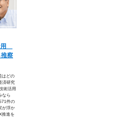
T活用
ら推察
題はどの
経済研究
技術活用
みなら
71件の
実が浮か
X推進を