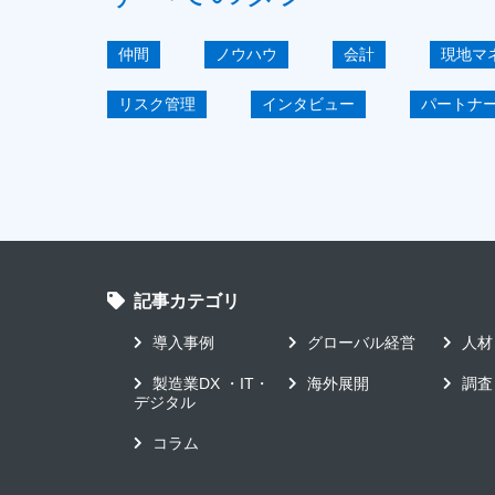
仲間
ノウハウ
会計
現地マ
リスク管理
インタビュー
パートナ
海外拠点マネジメント講座
駐在員
海外子会社マネジメント
短期導入
A
アンケート
グローバル
システムコ
記事カテゴリ
工場DX
市場調査
欧州
見え
導入事例
グローバル経営
人材
データ利活用
リードタイム短縮
国
製造業DX ・IT・
海外展開
調査
デジタル
コラム