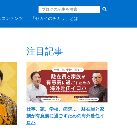
ちコンテンツ
「セカイのチカラ」とは
注目記事
仕事、家、学校、病院… 駐在員と家
族が有意義に過ごすための海外赴任イ
ロハ