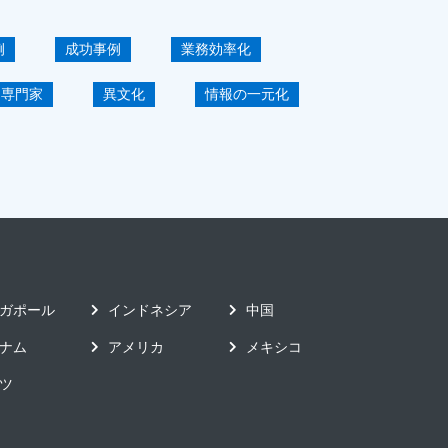
例
成功事例
業務効率化
専門家
異文化
情報の一元化
グローバル展開
海外拠点経営
製造業DX-IT-デジタル
ーザインタビュー
原価管理
ベント・セミナー
システム導入
ガポール
インドネシア
中国
ナム
アメリカ
メキシコ
ツ