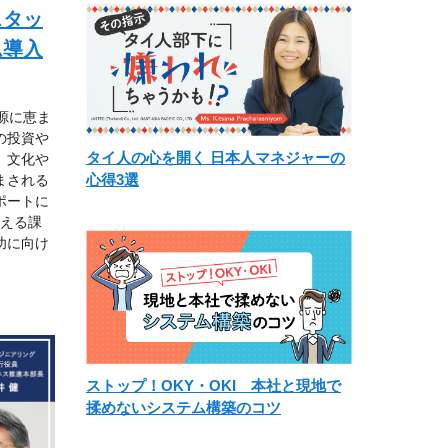
スタッ
ム導入
源に恵ま
の投資や
タイ人の心を開く 日本人マネジャーの
、文化や
心得3選
まされる
ポートに
抱える課
功に向け
ストップ！OKY・OKI 本社と現地で
揉めないシステム構築のコツ