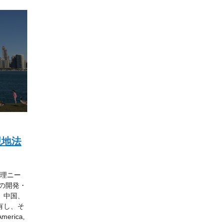
現地法
管理ニー
の開発・
。中国、
有し、そ
erica,