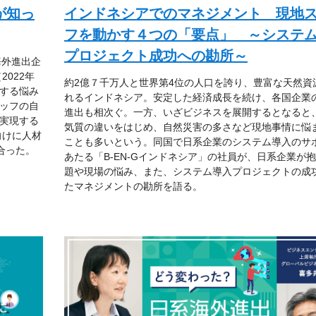
が知っ
インドネシアでのマネジメント 現地
フを動かす４つの「要点」 ～システ
プロジェクト成功への勘所～
海外進出企
022年
約2億７千万人と世界第4位の人口を誇り、豊富な天然資
する悩み
れるインドネシア。安定した経済成長を続け、各国企業
ッフの自
進出も相次ぐ。一方、いざビジネスを展開するとなると
実現する
気質の違いをはじめ、自然災害の多さなど現地事情に悩
向けに人材
ことも多いという。同国で日系企業のシステム導入のサ
り合った。
あたる「B-EN-Gインドネシア」の社員が、日系企業が
題や現場の悩み、また、システム導入プロジェクトの成
たマネジメントの勘所を語る。