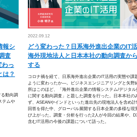
2022.09.12
情報シ
どう変わった？日系海外進出企業のI
調査
海外現地法人と日本本社の動向調査か
変わっ
する
とは？
コロナ禍を経て、日系海外進出企業のIT活用の実態や課
ように変わったか―。ビジネスエンジニアリングと矢野
所はこのほど、「海外進出企業の情報システム/デジタル
する動向調
に関する動向調査」と題した調査を行った。日本本社の
ステムや
ず、ASEANやインドといった進出先の現地法人を含め計5
回答を得た中、グローバル展開する日本企業の多様な現
び上がった。調査・分析を行った2人が今回の結果や、D
含むIT活用の今後の課題について語った。