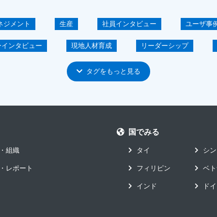
ネジメント
生産
社員インタビュー
ユーザ事
ーインタビュー
現地人材育成
リーダーシップ
高度人材の育成
パートナー
ERP
IoT
タグをもっと見る
SEAN
イベント
ガバナンス
ユーザ会
スト削減
セキュリティ
ホワイトペーパー
ユ
国でみる
る化による経営的効果
GLASIAOUS
M＆A
イ
・組織
タイ
シン
内
工場のデジタル化
・レポート
フィリピン
ベト
インド
ドイ