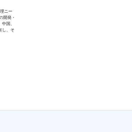
管理ニー
の開発・
。中国、
有し、そ