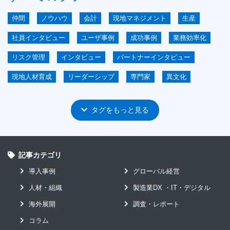
仲間
ノウハウ
会計
現地マネジメント
生産
社員インタビュー
ユーザ事例
成功事例
業務効率化
リスク管理
インタビュー
パートナーインタビュー
現地人材育成
リーダーシップ
専門家
異文化
情報の一元化
海外拠点マネジメント講座
駐在員
タグをもっと見る
高度人材の育成
パートナー
ERP
IoT
グローバル展開
海外子会社マネジメント
短期導入
ASEAN
記事カテゴリ
イベント
ガバナンス
ユーザ会
導入事例
グローバル経営
海外拠点経営
製造業DX-IT-デジタル
アンケート
人材・組織
製造業DX ・IT・デジタル
グローバル
システムコスト削減
セキュリティ
海外展開
調査・レポート
ホワイトペーパー
ユーザインタビュー
原価管理
コラム