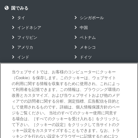
工場DX
市場調査
欧州
見える化による経営的効果
国でみる
GLASIAOUS
M＆A
イベント・セミナー
タイ
シンガポール
システム導入
データ利活用
リードタイム短縮
国内
インドネシア
中国
工場のデジタル化
フィリピン
ベトナム
アメリカ
メキシコ
インド
ドイツ
当ウェブサイトでは、お客様のコンピューターにクッキー
（Cookie）を保存します。このクッキーは、ウェブサイト
グローバルソリューション
の利用に関する情報を収集するために使用され、これによっ
て利用者を記憶できます。この情報は、ブラウジング環境の
お役立ちコンテンツ
改善とカスタマイズ、および当ウェブサイトおよび他のメデ
イベント
ィアでの訪問者に関する分析、測定指標、広告配信を目的と
して使用されるものです。詳細は、個人情報保護方針のペー
ニュース
ジをご覧ください。 当社のすべてのクッキー使用に同意す
る場合は、［すべてのクッキーを受け入れる］をクリックし
お問い合わせ
て下さい。［クッキーの設定］をクリックして当サイトのク
メールマガジン購読
ッキー設定をカスタマイズすることもできます。なお、トラ
ッキングを行わない設定をブラウザーに記憶するために1つ