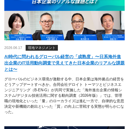
2026.06.17
現地マネジメント
AI時代に問われるグローバル経営の「成熟度」〜日系海外進
出企業のIT活用動向調査で見えてきた日本企業のリアルな課題
とは〜
グローバルのビジネス環境が激動する中、日本企業は海外拠点の経営を
どうアップデートすべきか。合同会社デロイト トーマツとビジネスエ
ンジニアリング（B-EN-G）が共同で実施した「海外進出企業の情報シ
ステム/デジタル技術活用に関する動向調査（2026年版）」では、管理
職の現地化といった「量」のローカライズは進む一方で、自律的な意思
決定や新機能の創出といった「質」の向上に苦戦する実態が明らかにな
った。