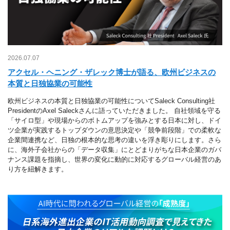
2026.07.07
アクセル・ヘニング・ザレック博士が語る、欧州ビジネスの
本質と日独協業の可能性
欧州ビジネスの本質と日独協業の可能性についてSaleck Consulting社
PresidentのAxel Saleckさんに語っていただきました。 自社領域を守る
「サイロ型」や現場からのボトムアップを強みとする日本に対し、ドイ
ツ企業が実践するトップダウンの意思決定や「競争前段階」での柔軟な
企業間連携など、日独の根本的な思考の違いを浮き彫りにします。さら
に、海外子会社からの「データ収集」にとどまりがちな日本企業のガバ
ナンス課題を指摘し、世界の変化に動的に対応するグローバル経営のあ
り方を紐解きます。