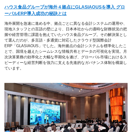
ハウス食品グループが海外４拠点にGLASIAOUSを導入 グロ
ーバルERP導入成功の秘訣とは
海外展開を急速に進める中、拠点ごとに異なる会計システムの運用や、
現地スタッフとの言語の壁により、日本本社からの適時な財務状況の把
握や経営管理に課題を抱えていたハウス食品グループ。その解決策とし
て選んだのが、多言語・多通貨に対応したクラウド型国際会計
ERP「GLASIAOUS」でした。海外拠点の会計システムを標準化したこ
とで、国境を越えたシームレスな情報共有とデータの可視化を実現。月
次決算業務の効率化と大幅な早期化を遂げ、グローバル市場におけるス
ピーディーな経営判断を強力に支える先進的なガバナンス体制を構築し
ています。