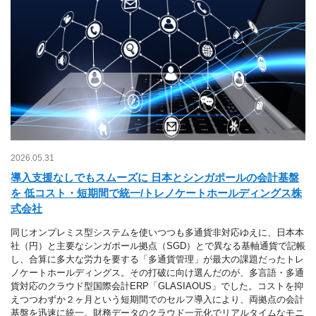
2026.05.31
導入支援なしでもスムーズに 日本とシンガポールの会計基盤
を 低コスト・短期間で統一/トレノケートホールディングス株
式会社
同じオンプレミス型システムを使いつつも多通貨非対応ゆえに、日本本
社（円）と主要なシンガポール拠点（SGD）とで異なる基軸通貨で記帳
し、合算に多大な労力を要する「多通貨管理」が最大の課題だったトレ
ノケートホールディングス。その打破に向け選んだのが、多言語・多通
貨対応のクラウド型国際会計ERP「GLASIAOUS」でした。コストを抑
えつつわずか２ヶ月という短期間でのセルフ導入により、両拠点の会計
基盤を迅速に統一。財務データのクラウド一元化でリアルタイムなモニ