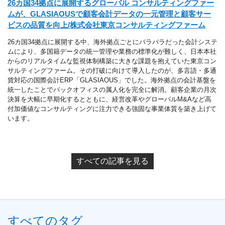
26カ国34拠点に展開するグローバル コンサルティングファー
ムが、GLASIAOUSで顧客会計データの一元管理と顧客サー
ビスの品質を向上/株式会社東京コンサルティングファーム
26カ国34拠点に展開する中、海外拠点ごとにバラバラだった会計システ
ムにより、多国籍データの統一管理や業務の標準化が難しく、日本本社
からのリアルタイムな監視体制構築に大きな課題を抱えていた東京コン
サルティングファーム。その打破に向けて導入したのが、多言語・多通
貨対応の国際会計ERP「GLASIAOUS」でした。海外拠点の会計基盤を
統一したことでバックオフィスの属人化を完全に解消。顧客企業の月次
決算を大幅に早期化するとともに、経営改革やグローバルM&Aなど高
付加価値なコンサルティングに注力できる強固な事業体質を築き上げて
います。
すべての記事を見る
すべてのタグ