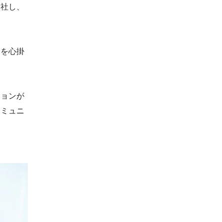
入社し、
とを心掛
ションが
コミュニ