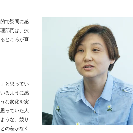
理的で疑問に感
管理部門は、技
いるところが直
。
い」と思ってい
ているように感
ような変化を実
と思っていた人
うような、競り
業との差がなく