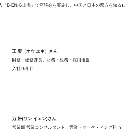
「B-EN-G上海」で座談会を実施し、中国と日本の双方を知るロ
王 奕（オウ エキ）さん
財務・総務課長、財務・総務・採用担当
入社16年目
万 妍(ワン イェン)さん
営業部 営業コンサルタント、営業・マーケティング担当