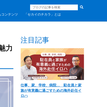
ちコンテンツ
「セカイのチカラ」とは
注目記事
魅力
仕事、家、学校、病院… 駐在員と家
族が有意義に過ごすための海外赴任イ
ロハ