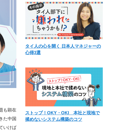
タイ人の心を開く 日本人マネジャーの
心得3選
題も顕在
ストップ！OKY・OKI 本社と現地で
きた中国
揉めないシステム構築のコツ
ていけば