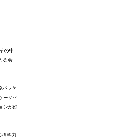
その中
める会
務パッケ
ケージベ
ョンが好
の語学力