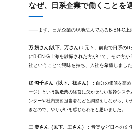
なぜ、日系企業で働くことを
――まず、日系企業の現地法人であるB-EN-G
万 妍さん(以下、万さん)：
元々、前職で日系のI
にB-EN-G上海を離職された方がいて、その
社ということで興味を持ち、入社を希望しまし
嵇 匀千さん（以下、嵇さん）：
自分の価値を高め
ージ）という製造業の経営に欠かせない基幹システ
ンダーや社内技術担当者などと調整をしながら、い
きなので、やりがいを感じられると思いました。
王 奕さん（以下、王さん）：
音楽など日本の文