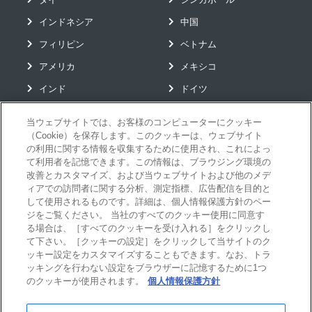
システム導入
データ利活用
リードタイム短縮
国内
インドネシア
中国
工場のデジタル化
フィリピン
ベトナム
アメリカ
メキシコ
インド
ドイツ
当ウェブサイトでは、お客様のコンピューターにクッキー
（Cookie）を保存します。このクッキーは、ウェブサイト
グローバルソリューション
の利用に関する情報を収集するために使用され、これによっ
て利用者を記憶できます。この情報は、ブラウジング環境の
お役立ちコンテンツ
改善とカスタマイズ、および当ウェブサイトおよび他のメデ
イベント
ィアでの訪問者に関する分析、測定指標、広告配信を目的と
して使用されるものです。詳細は、個人情報保護方針のペー
ニュース
ジをご覧ください。 当社のすべてのクッキー使用に同意す
る場合は、［すべてのクッキーを受け入れる］をクリックし
お問い合わせ
て下さい。［クッキーの設定］をクリックして当サイトのク
メールマガジン購読
ッキー設定をカスタマイズすることもできます。なお、トラ
ッキングを行わない設定をブラウザーに記憶するために1つ
のクッキーが使用されます。
個人情報保護方針
会社情報