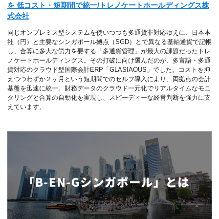
を 低コスト・短期間で統一/トレノケートホールディングス株
式会社
同じオンプレミス型システムを使いつつも多通貨非対応ゆえに、日本本
社（円）と主要なシンガポール拠点（SGD）とで異なる基軸通貨で記帳
し、合算に多大な労力を要する「多通貨管理」が最大の課題だったトレ
ノケートホールディングス。その打破に向け選んだのが、多言語・多通
貨対応のクラウド型国際会計ERP「GLASIAOUS」でした。コストを抑
えつつわずか２ヶ月という短期間でのセルフ導入により、両拠点の会計
基盤を迅速に統一。財務データのクラウド一元化でリアルタイムなモニ
タリングと合算の自動化を実現し、スピーディーな経営判断を強力に支
えています。