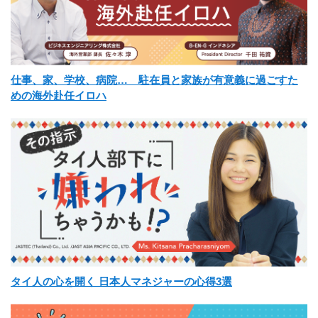
仕事、家、学校、病院… 駐在員と家族が有意義に過ごすた
めの海外赴任イロハ
タイ人の心を開く 日本人マネジャーの心得3選