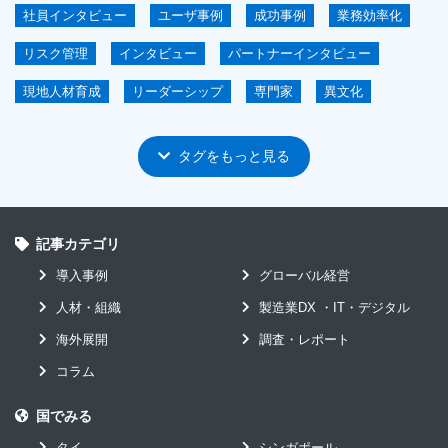
社員インタビュー
ユーザ事例
成功事例
業務効率化
リスク管理
インタビュー
パートナーインタビュー
現地人材育成
リーダーシップ
専門家
異文化
情報の一元化
海外拠点マネジメント講座
駐在員
タグをもっと見る
高度人材の育成
パートナー
ERP
IoT
グローバル展開
海外子会社マネジメント
短期導入
ASEAN
記事カテゴリ
イベント
ガバナンス
ユーザ会
導入事例
グローバル経営
海外拠点経営
製造業DX-IT-デジタル
アンケート
人材・組織
製造業DX ・IT・デジタル
グローバル
システムコスト削減
セキュリティ
海外展開
調査・レポート
ホワイトペーパー
ユーザインタビュー
原価管理
コラム
工場DX
市場調査
欧州
見える化による経営的効果
国でみる
GLASIAOUS
M＆A
イベント・セミナー
タイ
シンガポール