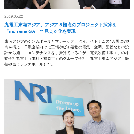
2019.05.22
九電工東南アジア、アジア５拠点のプロジェクト採算を
「mcframe GA」で見える化を実現
東南アジアのシンガポールとマレーシア、タイ、ベトナムの4カ国に5拠
点を構え、日系企業向けに工場やビル建物の電気、空調、配管などの設
計から施工、メンテナンスを手掛けているのが、電気設備工事大手の株
式会社九電工（本社・福岡市）のグループ会社、九電工東南アジア（統
括拠点：シンガポール）だ。