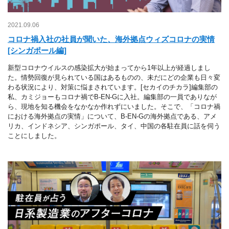
2021.09.06
コロナ禍入社の社員が聞いた、海外拠点ウィズコロナの実情
[シンガポール編]
新型コロナウイルスの感染拡大が始まってから1年以上が経過しまし
た。情勢回復が見られている国はあるものの、未だにどの企業も日々変
わる状況により、対策に悩まされています。[セカイのチカラ]編集部の
私、カミジョーもコロナ禍でB-EN-Gに入社。編集部の一員でありなが
ら、現地を知る機会をなかなか作れずにいました。そこで、「コロナ禍
における海外拠点の実情」について、B-EN-Gの海外拠点である、アメ
リカ、インドネシア、シンガポール、タイ、中国の各駐在員に話を伺う
ことにしました。