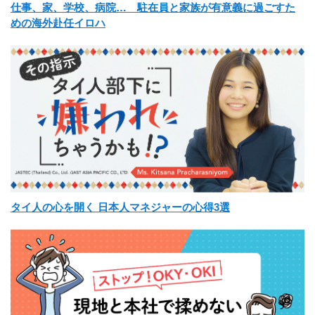
仕事、家、学校、病院… 駐在員と家族が有意義に過ごすた
めの海外赴任イロハ
タイ人の心を開く 日本人マネジャーの心得3選