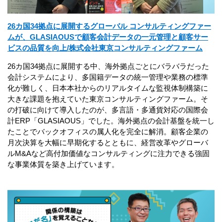
26カ国34拠点に展開するグローバル コンサルティングファー
ムが、GLASIAOUSで顧客会計データの一元管理と顧客サー
ビスの品質を向上/株式会社東京コンサルティングファーム
26カ国34拠点に展開する中、海外拠点ごとにバラバラだった
会計システムにより、多国籍データの統一管理や業務の標準
化が難しく、日本本社からのリアルタイムな監視体制構築に
大きな課題を抱えていた東京コンサルティングファーム。そ
の打破に向けて導入したのが、多言語・多通貨対応の国際会
計ERP「GLASIAOUS」でした。海外拠点の会計基盤を統一し
たことでバックオフィスの属人化を完全に解消。顧客企業の
月次決算を大幅に早期化するとともに、経営改革やグローバ
ルM&Aなど高付加価値なコンサルティングに注力できる強固
な事業体質を築き上げています。