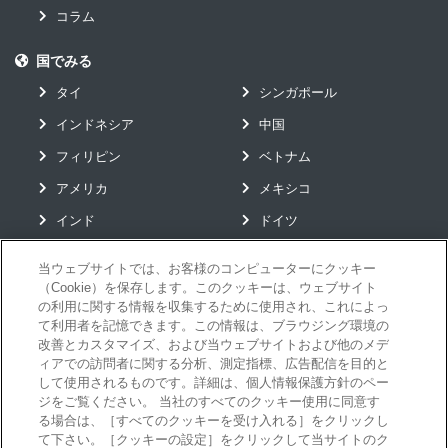
コラム
国でみる
タイ
シンガポール
インドネシア
中国
フィリピン
ベトナム
アメリカ
メキシコ
インド
ドイツ
当ウェブサイトでは、お客様のコンピューターにクッキー
（Cookie）を保存します。このクッキーは、ウェブサイト
グローバルソリューション
の利用に関する情報を収集するために使用され、これによっ
て利用者を記憶できます。この情報は、ブラウジング環境の
お役立ちコンテンツ
改善とカスタマイズ、および当ウェブサイトおよび他のメデ
イベント
ィアでの訪問者に関する分析、測定指標、広告配信を目的と
して使用されるものです。詳細は、個人情報保護方針のペー
ニュース
ジをご覧ください。 当社のすべてのクッキー使用に同意す
る場合は、［すべてのクッキーを受け入れる］をクリックし
お問い合わせ
て下さい。［クッキーの設定］をクリックして当サイトのク