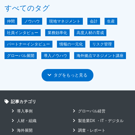
すべてのタグ
仲間
ノウハウ
現地マネジメント
会計
生産
社員インタビュー
業務効率化
高度人材の育成
パートナーインタビュー
情報の一元化
リスク管理
グローバル展開
導入ノウハウ
海外拠点マネジメント講座
ERP
GLASIAOUS
短期導入
IoT
ユーザ会
タグをもっと見る
グローバル
システムコスト削減
ユーザインタビュー
原価管理
見える化による経営的効果
mcframe GA
mcframe 原価管理
記事カテゴリ
mcframe 生産管理
アジア
導入事例
グローバル経営
イベントレポート編
セキュリティ
リードタイム短縮
人材・組織
製造業DX ・IT・デジタル
工場のデジタル化
海外駐在
製造業DX-IT-デジタル
海外展開
調査・レポート