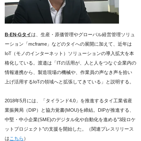
B-EN-Gタイ
は、生産・原価管理やグローバル経営管理ソリュ
ーション「mcframe」などのタイへの展開に加えて、近年は
IoT（モノのインターネット）ソリューションの導入拡大を本
格化している。渡邉は「ITの活用が、人と人をつなぐ企業内の
情報連携から、製造現場の機械や、作業員の声なき声を拾い
上げ活用するIoTの領域へと拡張してきている」と説明する。
2018年5月には、「タイランド4.0」を推進するタイ工業省産
業振興局（DIP）と協力覚書(MOU)を締結。DIPが推進する、
中堅・中小企業(SME)のデジタル化や自動化を進める”3段ロケ
ットプロジェクト”の支援を開始した。（関連プレスリリース
は
こちら
）