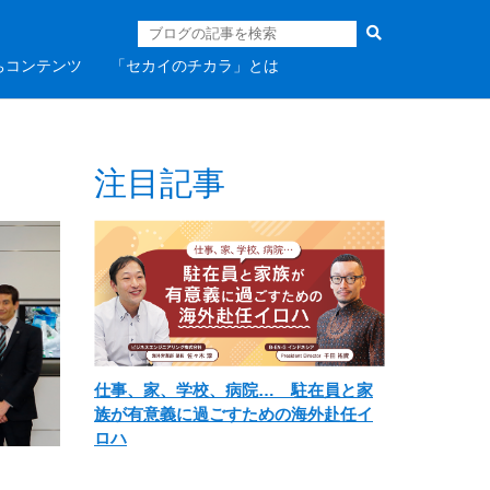
ちコンテンツ
「セカイのチカラ」とは
注目記事
仕事、家、学校、病院… 駐在員と家
族が有意義に過ごすための海外赴任イ
ロハ