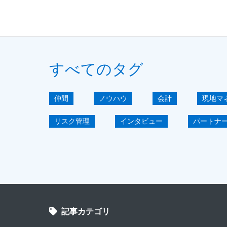
すべてのタグ
仲間
ノウハウ
会計
現地マ
リスク管理
インタビュー
パートナ
海外拠点マネジメント講座
駐在員
海外子会社マネジメント
短期導入
A
アンケート
グローバル
システムコ
記事カテゴリ
工場DX
市場調査
欧州
見え