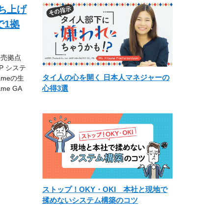
ち上げ
で1拠
販売拠点
P システ
タイ人の心を開く 日本人マネジャーの
meの生
心得3選
e GA
ストップ！OKY・OKI 本社と現地で
揉めないシステム構築のコツ