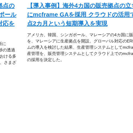
拠点の
【導入事例】海外4カ国の販売拠点の立
ガポール
にmcframe GAを採用 クラウドの活用
対応を
点2カ月という短期導入を実現
アメリカ、韓国、シンガポール、マレーシアの4カ国に
を、マレーシアに生産拠点を開設。グローバル対応のER
新に
ムの導入を検討した結果、生産管理システムとしてmcfra
進捗の透過
産管理を、販売管理システムとしてクラウド上でのmcfram
おける多
の採用を決定した。
、さまざ