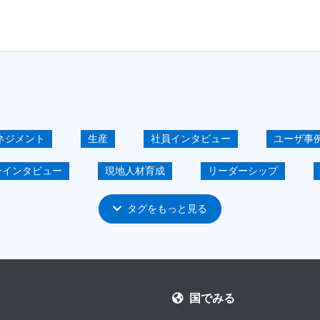
ネジメント
生産
社員インタビュー
ユーザ事
ーインタビュー
現地人材育成
リーダーシップ
高度人材の育成
パートナー
ERP
IoT
タグをもっと見る
SEAN
イベント
ガバナンス
ユーザ会
スト削減
セキュリティ
ホワイトペーパー
ユ
国でみる
る化による経営的効果
GLASIAOUS
M＆A
イ