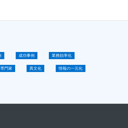
例
成功事例
業務効率化
専門家
異文化
情報の一元化
グローバル展開
海外拠点経営
製造業DX-IT-デジタル
ーザインタビュー
原価管理
ベント・セミナー
システム導入