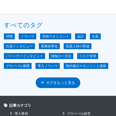
すべてのタグ
仲間
ノウハウ
現地マネジメント
会計
生産
社員インタビュー
業務効率化
高度人材の育成
パートナーインタビュー
情報の一元化
リスク管理
グローバル展開
導入ノウハウ
海外拠点マネジメント講座
ERP
GLASIAOUS
短期導入
IoT
ユーザ会
タグをもっと見る
グローバル
システムコスト削減
ユーザインタビュー
原価管理
見える化による経営的効果
mcframe GA
mcframe 原価管理
記事カテゴリ
mcframe 生産管理
アジア
導入事例
グローバル経営
イベントレポート編
セキュリティ
リードタイム短縮