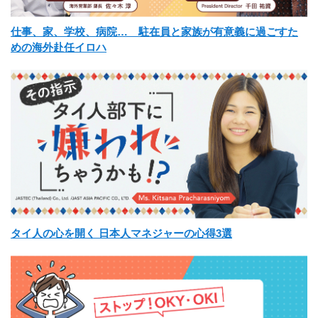
仕事、家、学校、病院… 駐在員と家族が有意義に過ごすた
めの海外赴任イロハ
タイ人の心を開く 日本人マネジャーの心得3選