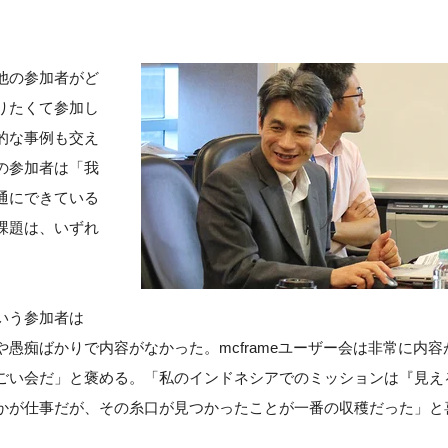
他の参加者がど
りたくて参加し
的な事例も交え
の参加者は「我
通にできている
課題は、いずれ
いう参加者は
愚痴ばかりで内容がなかった。mcframeユーザー会は非常に内容
ごい会だ」と褒める。「私のインドネシアでのミッションは『見え
かが仕事だが、その糸口が見つかったことが一番の収穫だった」と