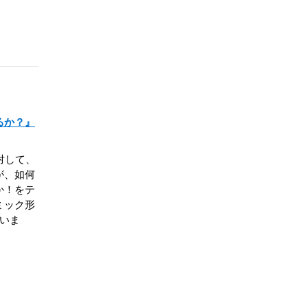
るか？』
対して、
が、如何
か！をテ
ミック形
ていま