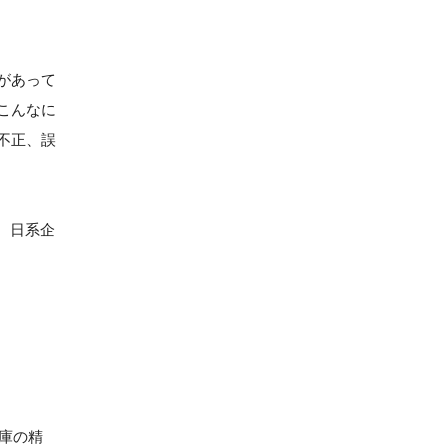
があって
こんなに
不正、誤
、日系企
在庫の精