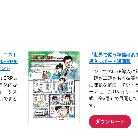
、コスト
『世界で闘う準備はあ
ルERPを
導入レポート漫画版
ヒント
アジアでのERP導入に
ルERP展
一癖も二癖もある彼等
具体的な
に課題を解決していく
」「シス
ーマに、判りやすいコ
点でまと
式（全3巻）で展開し
す。
ダウンロード