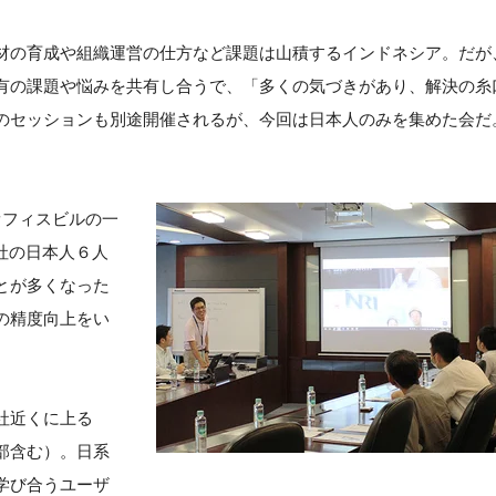
材の育成や組織運営の仕方など課題は山積するインドネシア。だが
有の課題や悩みを共有し合うで、「多くの気づきがあり、解決の糸
のセッションも別途開催されるが、今回は日本人のみを集めた会だ
オフィスビルの一
５社の日本人６人
とが多くなった
の精度向上をい
0社近くに上る
部含む）。日系
学び合うユーザ