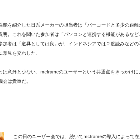
性能を紹介した日系メーカーの担当者は「バーコードと多少の距離
説明。これを聞いた参加者は「パソコンと連携する機能があるなど
参加者は「道具としては良いが、インドネシアでは２度読みなどの
に意見を交わした。
は意外と少ない。mcframeのユーザーという共通点をきっかけに
機会は貴重だ。
この日のユーザー会では、続いてmcframeの導入によって