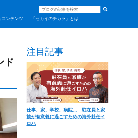
ちコンテンツ
「セカイのチカラ」とは
注目記事
ンド
仕事、家、学校、病院… 駐在員と家
族が有意義に過ごすための海外赴任イ
ロハ