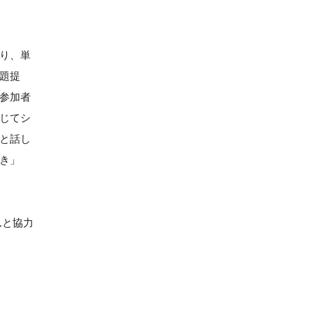
り、単
題提
参加者
じてシ
と話し
き」
んと協力