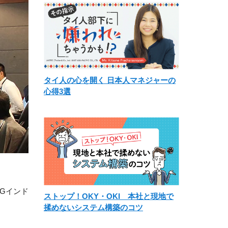
タイ人の心を開く 日本人マネジャーの
心得3選
N-Gインド
ストップ！OKY・OKI 本社と現地で
揉めないシステム構築のコツ