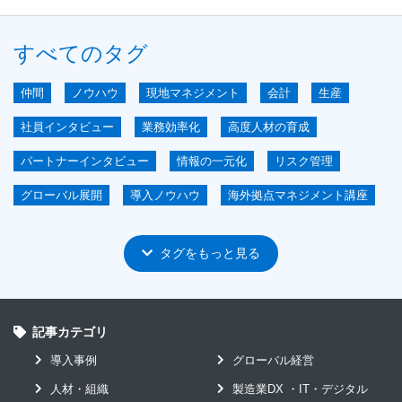
すべてのタグ
仲間
ノウハウ
現地マネジメント
会計
生産
社員インタビュー
業務効率化
高度人材の育成
パートナーインタビュー
情報の一元化
リスク管理
グローバル展開
導入ノウハウ
海外拠点マネジメント講座
ERP
GLASIAOUS
短期導入
IoT
ユーザ会
タグをもっと見る
グローバル
システムコスト削減
ユーザインタビュー
原価管理
見える化による経営的効果
mcframe GA
mcframe 原価管理
記事カテゴリ
mcframe 生産管理
アジア
導入事例
グローバル経営
イベントレポート編
セキュリティ
リードタイム短縮
人材・組織
製造業DX ・IT・デジタル
工場のデジタル化
海外駐在
製造業DX-IT-デジタル