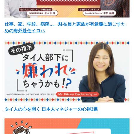
仕事、家、学校、病院… 駐在員と家族が有意義に過ごすた
めの海外赴任イロハ
タイ人の心を開く 日本人マネジャーの心得3選