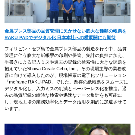
金属プレス部品の品質管理に欠かせない膨大な種類の帳票を
RAKU-PADでデジタル化 日本本社への横展開にも期待
フィリピン・セブ島で金属プレス部品の製造を行う中、品質
管理に伴う膨大な紙帳票の印刷や保管、集計の負担に加え、
手書きによる記入ミスや過去の記録の検索性に大きな課題を
抱えていたShowa Create Cebu, Inc.。その現場主導の業務改
善に向けて導入したのが、現場帳票の電子化ソリューション
「mcframe RAKU-PAD」でした。既存の紙帳票をスムーズに
デジタル化し、入力ミスの削減とペーパーレス化を推進。過
去の品質記録の瞬時な検索や迅速なデータ集計をも可能に
し、現地工場の業務効率化とデータ活用を劇的に加速させて
います。