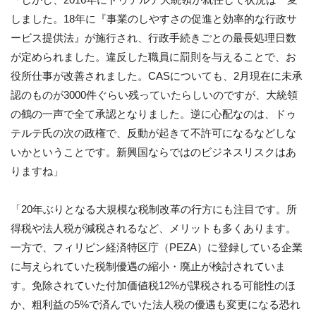
しました。18年に『事業のしやすさの促進と効率的な行政サ
ービス提供法』が施行され、行政手続きごとの最長処理日数
が定められました。違反した職員に罰則を与えることで、お
役所仕事が改善されました。CASについても、2月現在に未承
認のものが3000件ぐらい残っていたらしいのですが、大統領
の鶴の一声で全て承認となりました。逆に心配なのは、ドゥ
テルテ氏の次の政権で、反動が起きて不許可になるなどしな
いかということです。新興国ならではのビジネスリスクはあ
りますね」
「20年ぶりとなる大規模な税制改革の行方にも注目です。所
得税や法人税が減税されるなど、メリットも多くあります。
一方で、フィリピン経済特区庁（PEZA）に登録している企業
に与えられていた税制優遇の縮小・廃止が検討されていま
す。免除されていた付加価値税12%が課税される可能性のほ
か、粗利益の5%で済んでいた法人税の優遇も変更になる恐れ