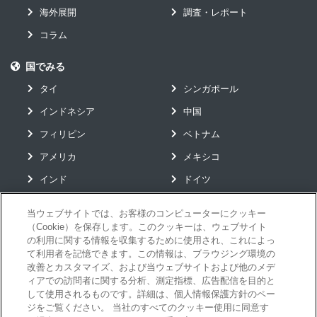
海外展開
調査・レポート
コラム
国でみる
タイ
シンガポール
インドネシア
中国
フィリピン
ベトナム
アメリカ
メキシコ
インド
ドイツ
当ウェブサイトでは、お客様のコンピューターにクッキー
（Cookie）を保存します。このクッキーは、ウェブサイト
グローバルソリューション
の利用に関する情報を収集するために使用され、これによっ
て利用者を記憶できます。この情報は、ブラウジング環境の
お役立ちコンテンツ
改善とカスタマイズ、および当ウェブサイトおよび他のメデ
イベント
ィアでの訪問者に関する分析、測定指標、広告配信を目的と
して使用されるものです。詳細は、個人情報保護方針のペー
ニュース
ジをご覧ください。 当社のすべてのクッキー使用に同意す