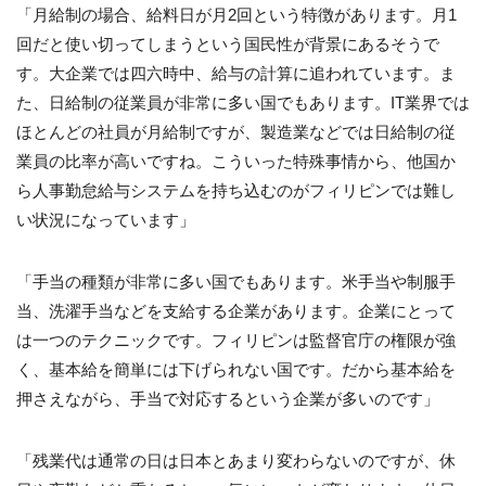
「月給制の場合、給料日が月
2
回という特徴があります。月
1
回だと使い切ってしまうという国民性が背景にあるそうで
す。大企業では四六時中、給与の計算に追われています。ま
た、日給制の従業員が非常に多い国でもあります。
IT
業界では
ほとんどの社員が月給制ですが、製造業などでは日給制の従
業員の比率が高いですね。こういった特殊事情から、他国か
ら人事勤怠給与システムを持ち込むのがフィリピンでは難し
い状況になっています」
「手当の種類が非常に多い国でもあります。米手当や制服手
当、洗濯手当などを支給する企業があります。企業にとって
は一つのテクニックです。フィリピンは監督官庁の権限が強
く、基本給を簡単には下げられない国です。だから基本給を
押さえながら、手当で対応するという企業が多いのです」
「残業代は通常の日は日本とあまり変わらないのですが、休