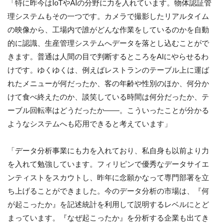
「特に昨今はIoTやAIの分野に力を入れています。物体認証管
理システムもその一つです。カメラで撮影したリアルタイム
の映像から、工場内で誰がどんな作業をしているのかを自動
的に認識、生産管理システムへデータを落とし込むことがで
きます。普通は人間の目で判断するところをAIにやらせるわ
けです。ゆくゆくは、例えばレストランのテーブル上に運ば
れたメニューが何だったか、客の年齢や性別のほか、何分か
けて食べ終えたのか、談笑している時間は何分だったか、テ
ーブル回転率はどうだったか――。こういったことが分かる
ようなシステムへも応用できると考えています」
「データ分析事業にも力を入れており、私自身も以前より力
を入れて勉強しています。フィリピンで優秀なデータサイエ
ンティストをスカウトし、昨年に念願かなって専門部署を立
ち上げることができました。今のデータ分析の市場は、『何
が起こったか』を記述統計を利用して説明するレベルにとど
まっています。『なぜ起こったか』を分析する企業も出てき