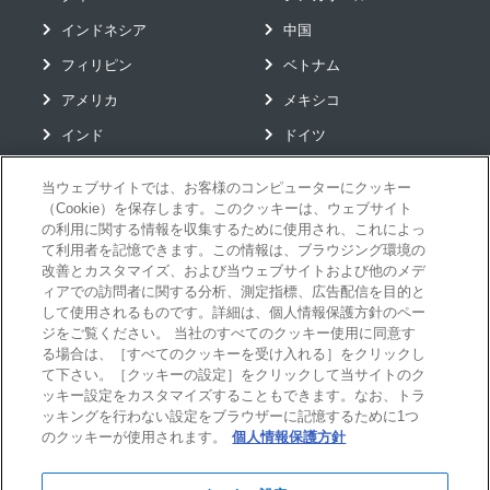
インドネシア
中国
フィリピン
ベトナム
アメリカ
メキシコ
インド
ドイツ
当ウェブサイトでは、お客様のコンピューターにクッキー
（Cookie）を保存します。このクッキーは、ウェブサイト
グローバルソリューション
の利用に関する情報を収集するために使用され、これによっ
て利用者を記憶できます。この情報は、ブラウジング環境の
お役立ちコンテンツ
改善とカスタマイズ、および当ウェブサイトおよび他のメデ
イベント
ィアでの訪問者に関する分析、測定指標、広告配信を目的と
して使用されるものです。詳細は、個人情報保護方針のペー
ニュース
ジをご覧ください。 当社のすべてのクッキー使用に同意す
る場合は、［すべてのクッキーを受け入れる］をクリックし
お問い合わせ
て下さい。［クッキーの設定］をクリックして当サイトのク
メールマガジン購読
ッキー設定をカスタマイズすることもできます。なお、トラ
ッキングを行わない設定をブラウザーに記憶するために1つ
のクッキーが使用されます。
個人情報保護方針
会社情報